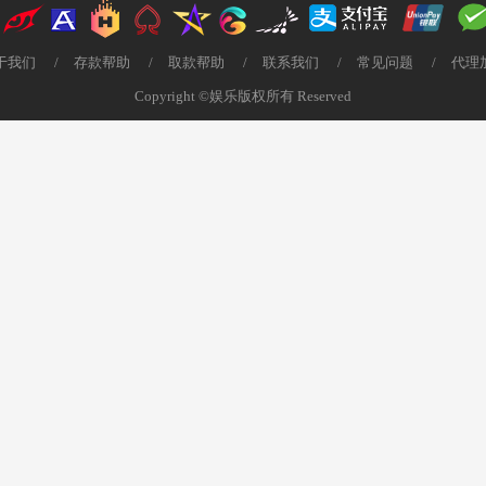
wz14**7369
潘金莲
8732元
b1l**2j3
森林之王
33896
mmm**4567
金鸡
5587元
于我们
存款帮助
取款帮助
联系我们
常见问题
代理
hu**1212
连环夺宝
7684元
Copyright ©娱乐版权所有 Reserved
zhl**2014
水果乐园
40187
wen**5540
糖果派对
8732元
bobo**9916
宝石迷阵
20266
ps**1255
比基尼派对
13975
54154**110
幸运双星
7684元
aa**6542
疯狂麻将
9781元
deng**shan
黄金之旅
11878
a**496886
金钱蛙
8732元
love**0273
钻石水果王
16072
huaizi**20
五福临门
18169
zhx**1234567
跳高高
20266
meifan**888
连环夺宝
13975
yueqi**xia11
秘境冒险
16072
q**5080113
水果乐园
18169
tsy**932121
钻石列车
7684元