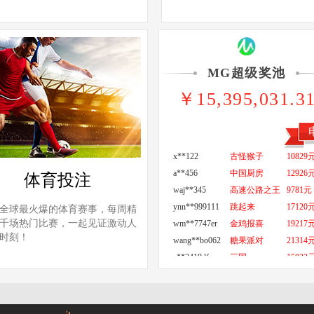
wen**5540
糖果派对
8732元
MG超级奖池
mdz**79
冰球突破
19217
￥15,395,032.8
wyt**159
银行爆破
21314
liao**1996
百家乐
6635元
lhp**1985
熊之舞
8732元
x**122
古怪猴子
10829
a**456
中国厨房
12926
体育投注
waj**345
高速公路之王
9781元
ynn**999111
跳起来
17120
全球最火爆的体育赛事，每周精
wm**7747er
金鸡报喜
19217
千场热门比赛，一起见证激动人
wang**bo062
糖果派对
21314
时刻！
z**2419df
三国
15023
xxx**21hj
沙滩排球
17120
a**102427
疯狂水果盘
6635元
a**15580wd
发大财
8732元