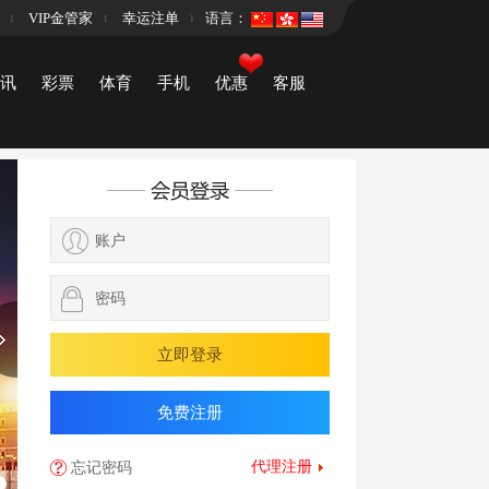
ı
ı
ı
VIP金管家
幸运注单
语言：
讯
彩票
体育
手机
优惠
客服
代理注册
忘记密码